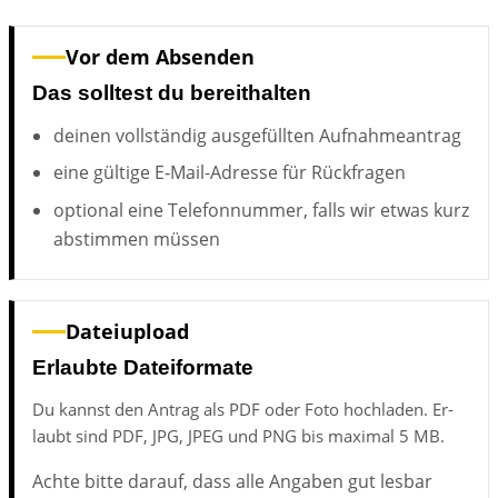
Vor dem Ab­sen­den
Das solltest du bereithalten
dei­nen voll­stän­dig aus­ge­füll­ten Auf­nah­me­an­trag
eine gül­ti­ge E‑­Mail-Adres­se für Rück­fra­gen
op­tio­nal eine Te­le­fon­num­mer, falls wir et­was kurz
ab­stim­men müs­sen
Da­tei­upload
Erlaubte Dateiformate
Du kannst den An­trag als PDF oder Foto hoch­la­den. Er­
laubt sind PDF, JPG, JPEG und PNG bis ma­xi­mal 5 MB.
Ach­te bit­te dar­auf, dass alle An­ga­ben gut les­bar