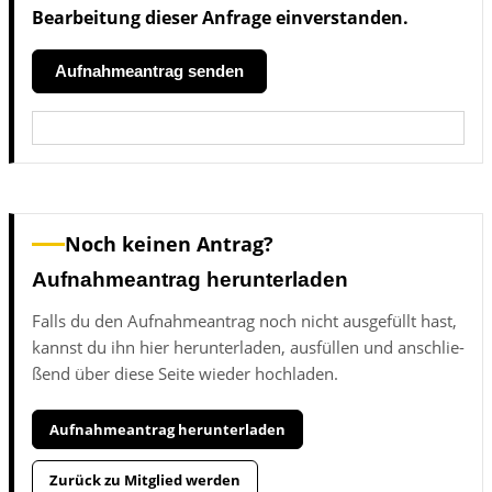
Be­ar­bei­tung die­ser An­fra­ge ein­ver­stan­den.
Noch kei­nen An­trag?
Aufnahmeantrag herunterladen
Falls du den Auf­nah­me­an­trag noch nicht aus­ge­füllt hast,
kannst du ihn hier her­un­ter­la­den, aus­fül­len und an­schlie­
ßend über die­se Sei­te wie­der hoch­la­den.
Auf­nah­me­an­trag her­un­ter­la­den
Zu­rück zu Mit­glied wer­den