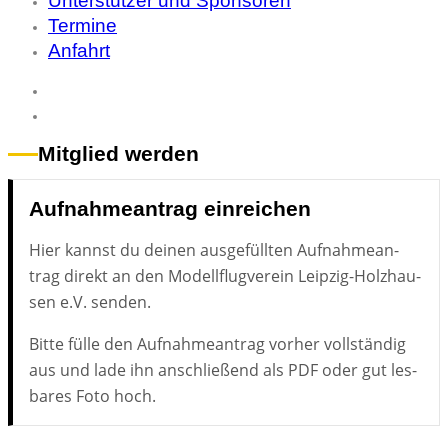
Unterstützer und Sponsoren
Termine
Anfahrt
Mitglied werden
Aufnahmeantrag einreichen
Hier kannst du dei­nen aus­ge­füll­ten Auf­nah­me­an­
trag di­rekt an den Mo­dell­flug­ver­ein Leip­zig-Holz­hau­
sen e.V. sen­den.
Bit­te fül­le den Auf­nah­me­an­trag vor­her voll­stän­dig
aus und lade ihn an­schlie­ßend als PDF oder gut les­
ba­res Foto hoch.