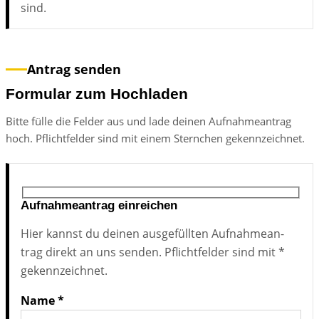
sind.
An­trag sen­den
Formular zum Hochladen
Bit­te fül­le die Fel­der aus und lade dei­nen Auf­nah­me­an­trag
hoch. Pflicht­fel­der sind mit ei­nem Stern­chen ge­kenn­zeich­net.
Aufnahmeantrag einreichen
Hier kannst du dei­nen aus­ge­füll­ten Auf­nah­me­an­
trag di­rekt an uns sen­den. Pflicht­fel­der sind mit *
ge­kenn­zeich­net.
Name *