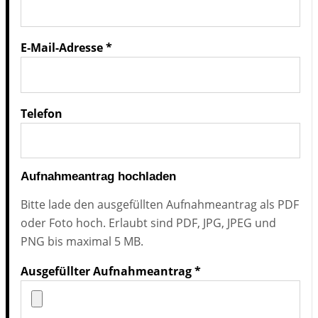
E‑­Mail-Adres­se *
Te­le­fon
Aufnahmeantrag hochladen
Bit­te lade den aus­ge­füll­ten Auf­nah­me­an­trag als PDF
oder Foto hoch. Er­laubt sind PDF, JPG, JPEG und
PNG bis ma­xi­mal 5 MB.
Aus­ge­füll­ter Auf­nah­me­an­trag *