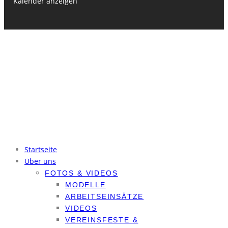
Kalender anzeigen
© Modellflugverein Leipzig-Holzhausen e.V. Alle Rechte vorbehalten.
Kontakt
Mitglied werden
Flugplatzordnung
Ordnungen (nur intern)
Datenschutzerklärung
Impressum
Startseite
Über uns
FOTOS & VIDEOS
MODELLE
ARBEITSEINSÄTZE
VIDEOS
VEREINSFESTE &