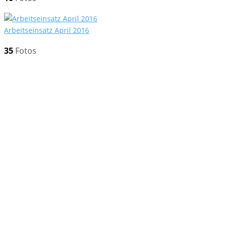
Ar­beits­ein­satz April 2016
35
Fo­tos