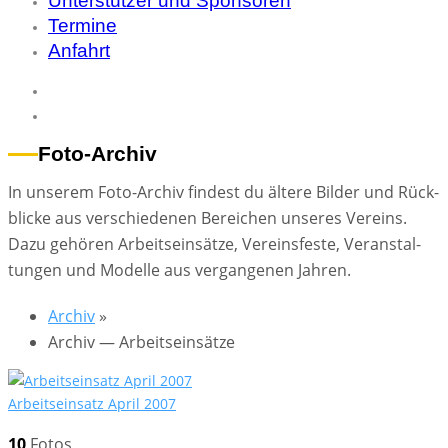
Unterstützer und Sponsoren
Termine
Anfahrt
Foto-Archiv
In un­se­rem Foto-Ar­chiv fin­dest du äl­te­re Bil­der und Rück­
bli­cke aus ver­schie­de­nen Be­rei­chen un­se­res Ver­eins.
Dazu ge­hö­ren Ar­beits­ein­sät­ze, Ver­eins­fes­te, Ver­an­stal­
tun­gen und Mo­del­le aus ver­gan­ge­nen Jah­ren.
Ar­chiv
»
Ar­chiv — Ar­beits­ein­sät­ze
Ar­beits­ein­satz April 2007
10
Fo­tos