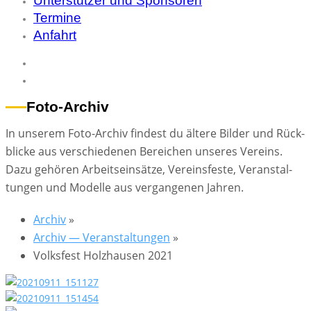
Unterstützer und Sponsoren
Termine
Anfahrt
Foto-Archiv
In un­se­rem Foto-Ar­chiv fin­dest du äl­te­re Bil­der und Rück­
bli­cke aus ver­schie­de­nen Be­rei­chen un­se­res Ver­eins.
Dazu ge­hö­ren Ar­beits­ein­sät­ze, Ver­eins­fes­te, Ver­an­stal­
tun­gen und Mo­del­le aus ver­gan­ge­nen Jah­ren.
Ar­chiv
»
Ar­chiv — Ver­an­stal­tun­gen
»
Volks­fest Holz­hau­sen 2021