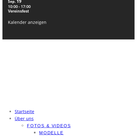
19
Sep.
10:00
-
17:00
Vereinsfest
Kalender anzeigen
© Modellflugverein Leipzig-Holzhausen e.V. Alle Rechte vorbehalten.
Kontakt
Mitglied werden
Flugplatzordnung
Ordnungen (nur intern)
Datenschutzerklärung
Impressum
Startseite
Über uns
FOTOS & VIDEOS
MODELLE