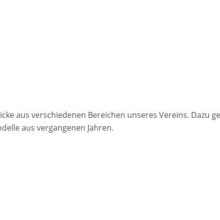
li­cke aus ver­schie­de­nen Be­rei­chen un­se­res Ver­eins. Dazu ge
o­del­le aus ver­gan­ge­nen Jah­ren.