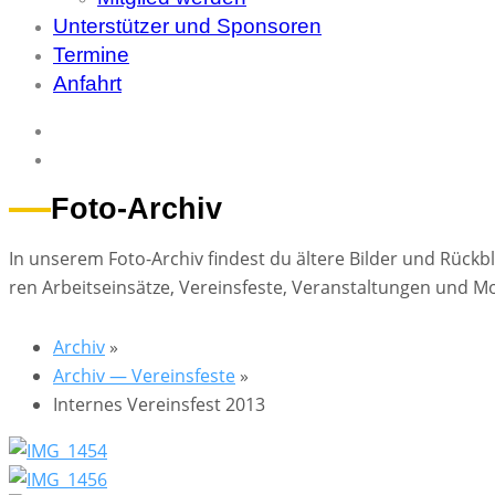
Unterstützer und Sponsoren
Termine
Anfahrt
Foto-Archiv
In un­se­rem Foto-Ar­chiv fin­dest du äl­te­re Bil­der und Rück­b
ren Ar­beits­ein­sät­ze, Ver­eins­fes­te, Ver­an­stal­tun­gen und M
Ar­chiv
»
Ar­chiv — Ver­eins­fes­te
»
In­ter­nes Ver­eins­fest 2013