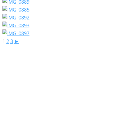
1
2
3
►