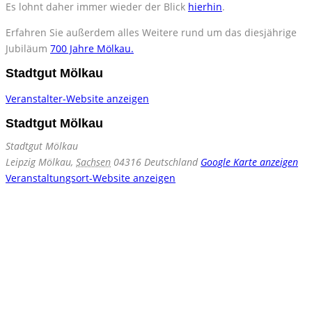
Es lohnt da­her im­mer wie­der der Blick
hier­hin
.
Er­fah­ren Sie au­ßer­dem al­les Wei­te­re rund um das dies­jäh­ri­ge
Ju­bi­lä­um
700 Jah­re Möl­kau.
Stadtgut Mölkau
Ver­an­stal­ter-Web­site an­zei­gen
Stadtgut Mölkau
Stadt­gut Möl­kau
Leip­zig Möl­kau
,
Sach­sen
04316
Deutsch­land
Goog­le Kar­te an­zei­gen
Ver­an­stal­tungs­ort-Web­site an­zei­gen