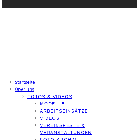
© Modellflugverein Leipzig-Holzhausen e.V. Alle Rechte vorbehalten.
Kontakt
Mitglied werden
Flugplatzordnung
Ordnungen (nur intern)
Datenschutzerklärung
Impressum
Startseite
Über uns
FOTOS & VIDEOS
MODELLE
ARBEITSEINSÄTZE
VIDEOS
VEREINSFESTE &
VERANSTALTUNGEN
FOTO-ARCHIV