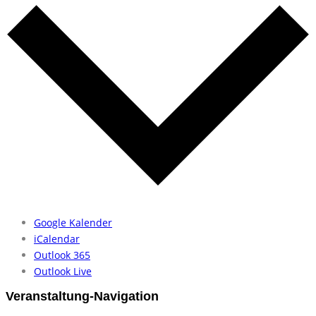
Goog­le Ka­len­der
iCal­en­dar
Out­look 365
Out­look Live
Veranstaltung-Navigation