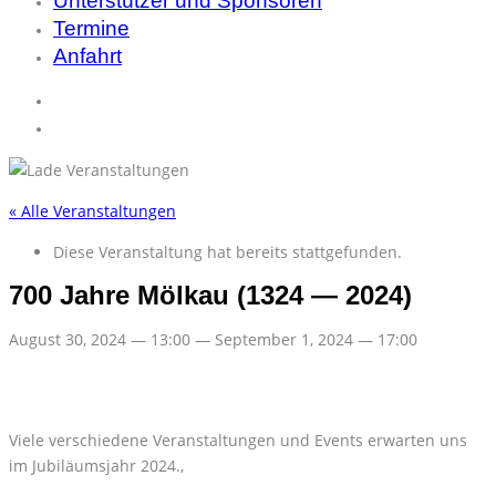
Unterstützer und Sponsoren
Termine
Anfahrt
« Alle Veranstaltungen
Diese Veranstaltung hat bereits stattgefunden.
700 Jahre Mölkau (1324 — 2024)
Au­gust 30, 2024
—
13:00
—
Sep­tem­ber 1, 2024
—
17:00
Vie­le ver­schie­de­ne Ver­an­stal­tun­gen und Events er­war­ten uns
im Ju­bi­lä­ums­jahr 2024.,