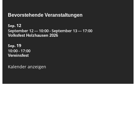
Bevorstehende Veranstaltungen
12
Sep.
September 12 --- 10:00
-
September 13 --- 17:00
Volksfest Holzhausen 2026
19
Sep.
10:00
-
17:00
Vereinsfest
Kalender anzeigen
© Modellflugverein Leipzig-Holzhausen e.V. Alle Rechte vorbehalten.
Kontakt
Mitglied werden
Flugplatzordnung
Ordnungen (nur intern)
Datenschutzerklärung
Impressum