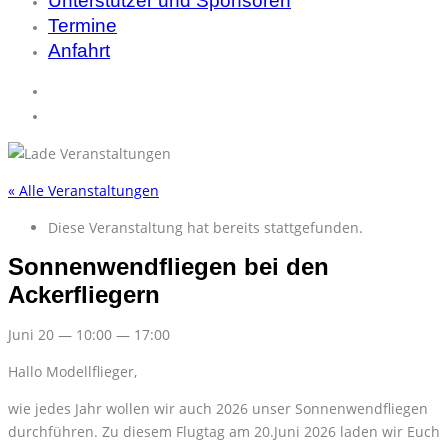
Unterstützer und Sponsoren
Termine
Anfahrt
« Alle Veranstaltungen
Diese Veranstaltung hat bereits stattgefunden.
Sonnenwendfliegen bei den
Ackerfliegern
Juni 20
—
10:00
—
17:00
Hal­lo Mo­dell­flie­ger,
wie je­des Jahr wol­len wir auch 2026 un­ser Son­nen­wend­flie­gen
durch­füh­ren. Zu die­sem Flug­tag am 20.Juni 2026 la­den wir Euch