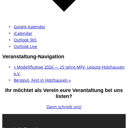
Goog­le Ka­len­der
iCal­en­dar
Out­look 365
Out­look Live
Veranstaltung-Navigation
«
Modellflugtag 2026 — 25 Jahre MFV- Leipzig-Holzhausen
e.V.
Berggut- Fest in Holzhausen
»
Ihr möchtet als Verein eure Verantaltung bei uns
listen?
Dann schreib uns!